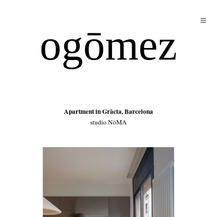
ogōmez
Apartment in Gràcia, Barcelona
studio NöMA