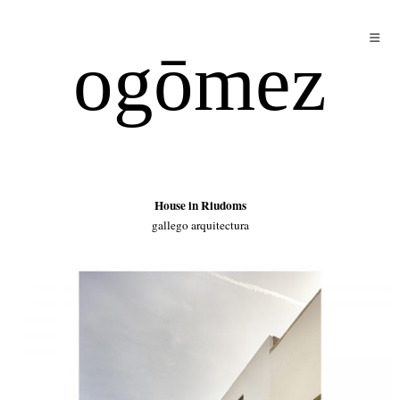
ogōmez
House in Riudoms
gallego arquitectura