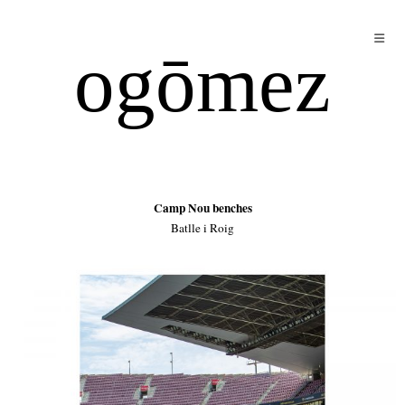
ogōmez
Camp Nou benches
Batlle i Roig